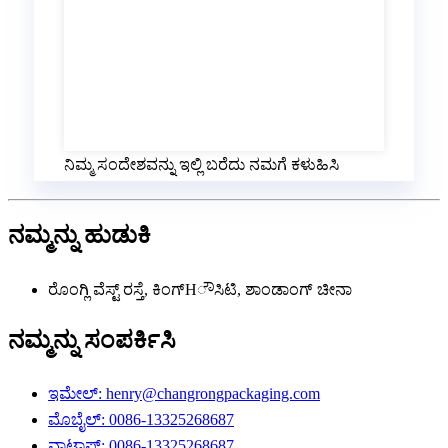
ನಿಮ್ಮ ಸಂದೇಶವನ್ನು ಇಲ್ಲಿ ಬರೆದು ನಮಗೆ ಕಳುಹಿಸಿ
ನಮ್ಮನ್ನು ಹುಡುಕಿ
ರೊಂಗ್ಲಿ ವೆಸ್ಟ್ ರಸ್ತೆ, ಕಿಂಗ್‌Hೌಸಿಟಿ, ಶಾಂಡಾಂಗ್ ಚೀನಾ
ನಮ್ಮನ್ನು ಸಂಪರ್ಕಿಸಿ
ಇಮೇಲ್: henry@changrongpackaging.com
ಮೊಬೈಲ್: 0086-13325268687
ವಾಟ್ಸಾಪ್: 0086-13325268687