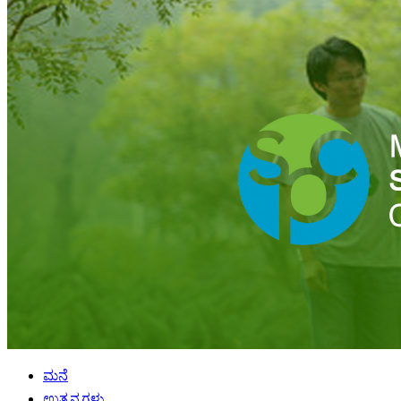
ಮನೆ
ಉತ್ಪನ್ನಗಳು