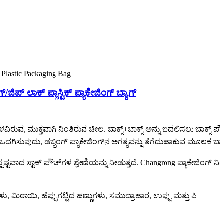
ಿಪ್ ಲಾಕ್ ಪ್ಲಾಸ್ಟಿಕ್ ಪ್ಯಾಕೇಜಿಂಗ್ ಬ್ಯಾಗ್
ತಳವಿರುವ, ಮುಕ್ತವಾಗಿ ನಿಂತಿರುವ ಚೀಲ. ಬಾಕ್ಸ್+ಬಾಕ್ಸ್ ಅನ್ನು ಬದಲಿಸಲು ಬಾಕ್ಸ್ 
ು ಒದಗಿಸುವುದು, ಡಬ್ಬಿಂಗ್ ಪ್ಯಾಕೇಜಿಂಗ್‌ನ ಅಗತ್ಯವನ್ನು ತೆಗೆದುಹಾಕುವ ಮೂಲಕ ಬಾಕ್
್ಪಷ್ಟವಾದ ಸ್ಟಾಕ್ ಪೌಚ್‌ಗಳ ಶ್ರೇಣಿಯನ್ನು ನೀಡುತ್ತದೆ. Changrong ಪ್ಯಾಕೇಜಿಂಗ್ ನಿ
ು, ಮಿಠಾಯಿ, ಹೆಪ್ಪುಗಟ್ಟಿದ ಹಣ್ಣುಗಳು, ಸಮುದ್ರಾಹಾರ, ಉಪ್ಪು ಮತ್ತು ಪಿ