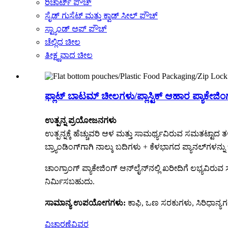
ರಿಚಾರ್ಟ್ ಪೌಚ್
ಸೈಡ್ ಗುಸೆಟ್ ಮತ್ತು ಕ್ವಾಡ್ ಸೀಲ್ ಪೌಚ್
ಸ್ಟ್ಯಾಂಡ್ ಅಪ್ ಪೌಚ್
ಚೆಲ್ಲಿದ ಚೀಲ
ತೀಕ್ಷ್ಣವಾದ ಚೀಲ
ಫ್ಲಾಟ್ ಬಾಟಮ್ ಚೀಲಗಳು/ಪ್ಲಾಸ್ಟಿಕ್ ಆಹಾರ ಪ್ಯಾಕೇಜಿಂಗ್/ಜ
ಉತ್ಪನ್ನ ಪ್ರಯೋಜನಗಳು
ಉತ್ಪನ್ನಕ್ಕೆ ಹೆಚ್ಚುವರಿ ಆಳ ಮತ್ತು ಸಾಮರ್ಥ್ಯವಿರುವ ಸಮತಟ್ಟಾದ 
ಬ್ರ್ಯಾಂಡಿಂಗ್‌ಗಾಗಿ ನಾಲ್ಕು ಬದಿಗಳು + ಕೆಳಭಾಗದ ಪ್ಯಾನಲ್‌ಗಳನ್ನ
ಚಾಂಗ್ರಾಂಗ್ ಪ್ಯಾಕೇಜಿಂಗ್ ಆನ್‌ಲೈನ್‌ನಲ್ಲಿ ಖರೀದಿಗೆ ಲಭ್ಯವಿರುವ ಸ
ನಿರ್ಮಿಸಬಹುದು.
ಸಾಮಾನ್ಯ ಉಪಯೋಗಗಳು:
ಕಾಫಿ, ಒಣ ಸರಕುಗಳು, ಸಿರಿಧಾನ್ಯಗಳ
ವಿಚಾರಣೆ
ವಿವರ