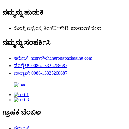
ನಮ್ಮನ್ನು ಹುಡುಕಿ
ರೊಂಗ್ಲಿ ವೆಸ್ಟ್ ರಸ್ತೆ, ಕಿಂಗ್‌Hೌಸಿಟಿ, ಶಾಂಡಾಂಗ್ ಚೀನಾ
ನಮ್ಮನ್ನು ಸಂಪರ್ಕಿಸಿ
ಇಮೇಲ್: henry@changrongpackaging.com
ಮೊಬೈಲ್: 0086-13325268687
ವಾಟ್ಸಾಪ್: 0086-13325268687
ಗ್ರಾಹಕ ಬೆಂಬಲ
ನಮ್ಮ ಬಗ್ಗೆ