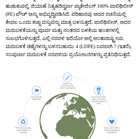
ಹುಡುಕುವಲ್ಲಿ, ಜಿಯಾಹೆ ನಿತ್ಯಹರಿದ್ವರ್ಣ ಪ್ಯಾಕೇಜಿಂಗ್ 100% ಪಾಲಿಥಿಲೀನ್
(PE) ಪೌಚ್ ಅನ್ನು ಅಭಿವೃದ್ಧಿಪಡಿಸಿದೆ. ಪರಿಹಾರವು ಅದರ ರಚನೆಯಲ್ಲಿ
ಕೇವಲ ಒಂದು ಕಚ್ಚಾ ವಸ್ತುವನ್ನು ಮಾತ್ರ ಬಳಸುತ್ತದೆ, ಪಾಲಿಥಿಲೀನ್, ಅದರ
ಮರುಬಳಕೆಯನ್ನು ಪೂರ್ವ ಮತ್ತು ನಂತರದ ಬಳಕೆಯ ಹಂತಗಳಲ್ಲಿ
ಸುಲಭಗೊಳಿಸುತ್ತದೆ, ಎಲ್ಲಿ ಸರಪಳಿ ಇದೆಯೋ ಅಲ್ಲಿ ಅಂತಾರಾಷ್ಟ್ರೀಯ
ಮರುಬಳಕೆ ಚಿಹ್ನೆಗಳನ್ನು ಬಳಸಬಹುದು: 4 (LDPE) ಬದಲಾಗಿ 7 (ಇತರೆ),
ಸಂಪೂರ್ಣ ಮರುಬಳಕೆ ಸರಪಳಿಯ ಪ್ರಯೋಜನಗಳನ್ನು ಪ್ರತಿನಿಧಿಸುತ್ತದೆ.