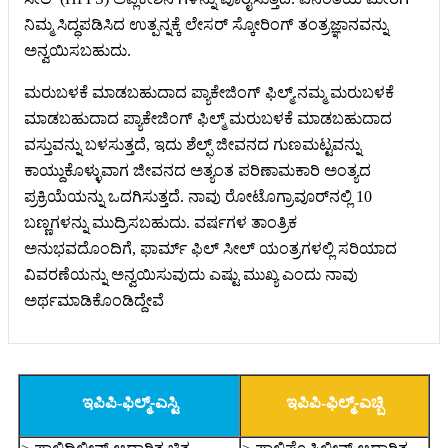
ನಿಮ್ಮ ಸಿದ್ಧಪಡಿಸಿದ ಉತ್ಪನ್ನಕ್ಕೆ ಲೇಸರ್ ಸ್ಕೋರಿಂಗ್ ತಂತ್ರಜ್ಞಾನವನ್ನು
ಅನ್ವಯಿಸಬಹುದು.
ಮರುಬಳಕೆ ಮಾಡಬಹುದಾದ ಪ್ಯಾಕೇಜಿಂಗ್ ಫಿಲ್ಮ್.ನಮ್ಮ ಮರುಬಳಕೆ
ಮಾಡಬಹುದಾದ ಪ್ಯಾಕೇಜಿಂಗ್ ಫಿಲ್ಮ್ ಮರುಬಳಕೆ ಮಾಡಬಹುದಾದ
ವಸ್ತುವನ್ನು ಬಳಸುತ್ತದೆ, ಇದು ಶೆಲ್ಫ್ ಜೀವನದ ಗುಣಮಟ್ಟವನ್ನು
ಕಾಯ್ದುಕೊಳ್ಳುವಾಗ ಜೀವನದ ಅತ್ಯಂತ ಪರಿಣಾಮಕಾರಿ ಅಂತ್ಯದ
ಪ್ರಕ್ರಿಯೆಯನ್ನು ಒದಗಿಸುತ್ತದೆ. ನಾವು ರೋಟೊಗ್ರಾವೂರ್‌ನಲ್ಲಿ 10
ಬಣ್ಣಗಳನ್ನು ಮುದ್ರಿಸಬಹುದು. ವರ್ಷಗಳ ತಾಂತ್ರಿಕ
ಅನುಭವದೊಂದಿಗೆ, ಫಾರ್ಮ್ ಫಿಲ್ ಸೀಲ್ ಯಂತ್ರಗಳಲ್ಲಿ ಸರಿಯಾದ
ವಿವರಣೆಯನ್ನು ಅನ್ವಯಿಸುವುದು ಎಷ್ಟು ಮುಖ್ಯ ಎಂದು ನಾವು
ಅರ್ಥಮಾಡಿಕೊಂಡಿದ್ದೇವೆ
ಇಪಿಪಿ
-
ಫಿಲ್ಮ್-ಎಸ್ಟಿ
ಇಪಿಪಿ
-
ಫಿಲ್ಮ್-ಎಚ್ಬಿ