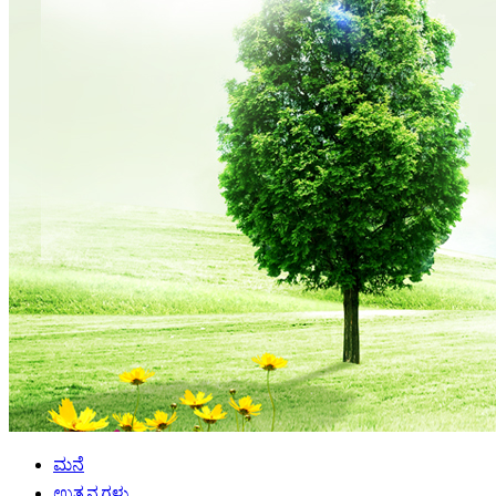
ಮನೆ
ಉತ್ಪನ್ನಗಳು