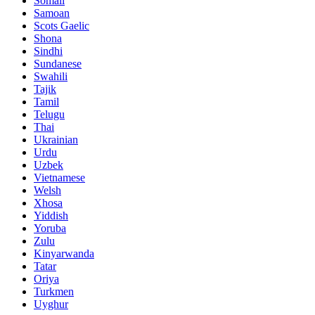
Somali
Samoan
Scots Gaelic
Shona
Sindhi
Sundanese
Swahili
Tajik
Tamil
Telugu
Thai
Ukrainian
Urdu
Uzbek
Vietnamese
Welsh
Xhosa
Yiddish
Yoruba
Zulu
Kinyarwanda
Tatar
Oriya
Turkmen
Uyghur