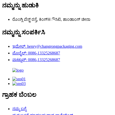
ನಮ್ಮನ್ನು ಹುಡುಕಿ
ರೊಂಗ್ಲಿ ವೆಸ್ಟ್ ರಸ್ತೆ, ಕಿಂಗ್‌Hೌಸಿಟಿ, ಶಾಂಡಾಂಗ್ ಚೀನಾ
ನಮ್ಮನ್ನು ಸಂಪರ್ಕಿಸಿ
ಇಮೇಲ್: henry@changrongpackaging.com
ಮೊಬೈಲ್: 0086-13325268687
ವಾಟ್ಸಾಪ್: 0086-13325268687
ಗ್ರಾಹಕ ಬೆಂಬಲ
ನಮ್ಮ ಬಗ್ಗೆ