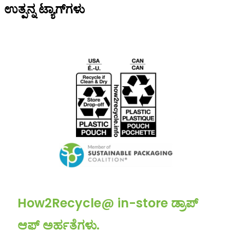
ಉತ್ಪನ್ನ ಟ್ಯಾಗ್‌ಗಳು
How2Recycle@ in-store ಡ್ರಾಪ್
ಆಫ್ ಅರ್ಹತೆಗಳು.