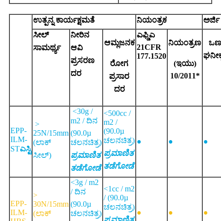
ಉತ್ಪನ್ನ ಕಾರ್ಯಕ್ಷಮತೆ
ನಿಯಂತ್ರಕ
ಅರ್ಜಿ
ಸೀಲ್
ನೀರಿನ
ಎಫ್ಡಿಎ
ಆಮ್ಲಜನಕ
ನಿಯಂತ್ರಣ
ಒಣ
21
CFR
ಸಾಮರ್ಥ್ಯ
ಆವಿ
ಘನೀಕ
177.1520
ಪ್ರಸರಣ
ರೋಗ
(ಇಯು)
ದರ
10/2011*
ಪ್ರಸಾರ
ದರ
<
30
g /
<
500
cc /
m2 / ದಿನ
m2 /
>
EPP-
(
90.0
µ
25N/15mm
(
90.0
µ
ILM-
ಚಲನಚಿತ್ರ)
●
●
●
(ಲಾಕ್
ಚಲನಚಿತ್ರ)
ST
ಎಸ್ಟಿ
ಪ್ರಮಾಣಿತ
ಸೀಲ್)
ಪ್ರಮಾಣಿತ
ತಡೆಗೋಡೆ
ತಡೆಗೋಡೆ
<
3
g / m2
<
1
cc / m2
/ ದಿನ
>
/ (
90.0
µ
EPP-
30N/15mm
(
90.0
µ
ಚಲನಚಿತ್ರ)
ILM-
●
●
●
(ಲಾಕ್
ಚಲನಚಿತ್ರ)
ಪ್ರಮಾಣಿತ