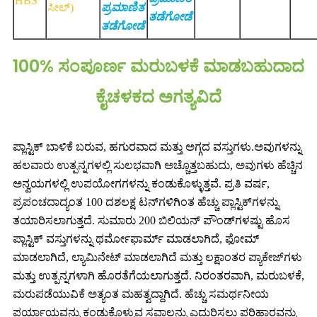
HBS
ಸೀಲ್)
ಪ್ರಮಾಣಿತ
ತಡೆಗೋಡೆ
ತಡೆಗೋಡೆ
100% ಸಂಪೂರ್ಣ ಮರುಬಳಕೆ ಮಾಡಬಹುದಾದ
ಕೈಚಳಕದ ಅಗತ್ಯವಿದೆ
ಪ್ಲಾಸ್ಟಿಕ್ ಬಾಳಿಕೆ ಬರುವ, ಹಗುರವಾದ ಮತ್ತು ಅಗ್ಗದ ವಸ್ತುಗಳು.ಅವುಗಳನ್ನು
ಹಲವಾರು ಉತ್ಪನ್ನಗಳಲ್ಲಿ ಸುಲಭವಾಗಿ ಅಚ್ಚೊತ್ತಬಹುದು, ಅವುಗಳು ಹೆಚ್ಚಿನ
ಅನ್ವಯಗಳಲ್ಲಿ ಉಪಯೋಗಗಳನ್ನು ಕಂಡುಕೊಳ್ಳುತ್ತವೆ. ಪ್ರತಿ ವರ್ಷ,
ಪ್ರಪಂಚದಾದ್ಯಂತ 100 ದಶಲಕ್ಷ ಟನ್‌ಗಳಿಗಿಂತ ಹೆಚ್ಚು ಪ್ಲಾಸ್ಟಿಕ್‌ಗಳನ್ನು
ತಯಾರಿಸಲಾಗುತ್ತದೆ. ಸುಮಾರು 200 ಬಿಲಿಯನ್ ಪೌಂಡ್‌ಗಳಷ್ಟು ಹೊಸ
ಪ್ಲಾಸ್ಟಿಕ್ ವಸ್ತುಗಳನ್ನು ಥರ್ಮೋಫಾರ್ಮ್ ಮಾಡಲಾಗಿದೆ, ಫೋಮ್
ಮಾಡಲಾಗಿದೆ, ಲ್ಯಾಮಿನೇಟ್ ಮಾಡಲಾಗಿದೆ ಮತ್ತು ಲಕ್ಷಾಂತರ ಪ್ಯಾಕೇಜ್‌ಗಳು
ಮತ್ತು ಉತ್ಪನ್ನಗಳಾಗಿ ಹೊರತೆಗೆಯಲಾಗುತ್ತದೆ. ನಿರಂತರವಾಗಿ, ಮರುಬಳಕೆ,
ಮರುಪಡೆಯುವಿಕೆ ಅತ್ಯಂತ ಮಹತ್ವದ್ದಾಗಿದೆ. ಹೆಚ್ಚು ಸಮರ್ಥನೀಯ
ಪರ್ಯಾಯವನ್ನು ಕಂಡುಕೊಳ್ಳುವ ಸವಾಲನ್ನು ಎದುರಿಸಲು ಪರಿಹಾರವನ್ನು