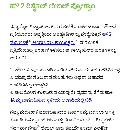
ಹೌ 2 ರಿಸೈಕಲ್ ಲೇಬಲ್ ಪ್ರೋಗ್ರಾಂ
ನಮ್ಮ ಸ್ಟೋರ್ ಡ್ರಾಪ್-ಆಫ್ ಮರುಬಳಕೆ ಮಾಡಬಹುದಾದ ಪೌಚ್‌ನ
ಪ್ರತಿಯೊಂದು ಆವೃತ್ತಿಯು ಅವಶ್ಯಕತೆಗಳನ್ನು ಪೂರೈಸುತ್ತದೆ
ಹೌ 2
®
2
ಮರುಬಳಕೆ
ಅಂಗಡಿ ಬಿಡಿ ಕಾರ್ಯಕ್ರಮ
. ಮರುಬಳಕೆ
ಪ್ರಕ್ರಿಯೆಯನ್ನು ಪೂರ್ಣಗೊಳಿಸಲು ಈ ನಾಲ್ಕು ಸುಲಭ ಹಂತಗಳನ್ನು
ಅನುಸರಿಸಿ.
1. ಪೌಚ್ ಸಂಪೂರ್ಣವಾಗಿ ಖಾಲಿಯಾಗಿದೆ ಎಂದು ಖಚಿತಪಡಿಸಿಕೊಳ್ಳಿ
2. ಯಾವುದೇ ಸಡಿಲವಾದ ತುಂಡುಗಳು ಅಥವಾ ಆಹಾರದ
ಉಳಿಕೆಗಳನ್ನು ಅಲ್ಲಾಡಿಸಿ
3. ಚೀಲದೊಳಗೆ ಉಳಿದಿರುವ ಯಾವುದೇ ದ್ರವವನ್ನು ತೆಗೆದುಹಾಕಿ
4
ನಿಮ್ಮ ಭಾಗವಹಿಸುವ ಸ್ಥಳೀಯ ಅಂಗಡಿಯಲ್ಲಿ ಬಿಡಿ
ನಮ್ಮ ಮರುಬಳಕೆ ಮಾಡಬಹುದಾದ ಚೀಲಗಳನ್ನು ಬಳಸಲು ಆಸಕ್ತಿ
ಹೊಂದಿರುವ ಬ್ರಾಂಡ್‌ಗಳು ಮತ್ತು ಕಂಪನಿಗಳು ಹೌ 2 ರೀಸೈಕಲ್‌ನ
®
ಸದಸ್ಯರಾಗಬೇಕು
ಲೇಬಲ್ ಅನ್ನು ತಮ್ಮದೇ ಕಸ್ಟಮ್-ಪ್ರಿಂಟೆಡ್