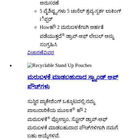
ಅನುಸರಣೆ
5 ವೈಶಿಷ್ಟ್ಯಗಳು 5 ಚಾನೆಲ್ ಶ್ರವ್ಯ-ಸ್ಪರ್ಶ ಲಾಕಿಂಗ್
iಿಪ್ಪರ್
Howಹೌ 2 ಮರುಬಳಕೆಗಾಗಿ ಅರ್ಹತೆ
®
ಪಡೆಯುತ್ತದೆ
ಡ್ರಾಪ್-ಆಫ್ ಲೇಬಲ್ ಅನ್ನು
ಸಂಗ್ರಹಿಸಿ
ವಿಚಾರಣೆ
ವಿವರ
ಮರುಬಳಕೆ ಮಾಡಬಹುದಾದ ಸ್ಟ್ಯಾಂಡ್ ಅಪ್
ಪೌಚ್‌ಗಳು
ಸುಸ್ಥಿರ ಪ್ಯಾಕೇಜಿಂಗ್ ಒಕ್ಕೂಟದಲ್ಲಿ ನಮ್ಮ
®
ಪಾಲುದಾರಿಕೆಯ ಮೂಲಕ
ಹೌ 2
®
ಮರುಬಳಕೆ
ಪ್ರೋಗ್ರಾಂ, ಸ್ಟೋರ್ ಡ್ರಾಪ್-ಆಫ್
ಮರುಬಳಕೆ ಮಾಡಬಹುದಾದ ಪೌಚ್‌ಗಳಿಗಾಗಿ ನಮಗೆ
ಬಹು ಆಯ್ಕೆಗಳಿವೆ.