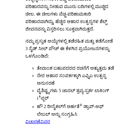
ಪರಿಹಾರವನ್ನು ನೀಡುವ ಮೂರು ಬದಿಗಳಲ್ಲಿ ಮುಚ್ಚಿದ
ಚೀಲ. ಈ ಚೀಲಗಳು ವೆಚ್ಚ-ಪರಿಣಾಮಕಾರಿ
ಪರಿಹಾರವಾಗಿದ್ದು, ಹೆಚ್ಚಿನ ಆಹಾರ ಉತ್ಪನ್ನಗಳ ಶೆಲ್ಫ್
ಜೀವನವನ್ನು ವಿಸ್ತರಿಸಲು ಸೂಕ್ತವಾಗಿರುತ್ತದೆ.
ನಮ್ಮ ಪ್ರಸ್ತುತ ಆಯ್ಕೆಗಳಲ್ಲಿ ತಡೆರಹಿತ ಮತ್ತು ತಡೆಗೋಡೆ
3 ಸೈಡ್ ಸೀಲ್ ಪೌಚ್ ಈ ಕೆಳಗಿನ ಪ್ರಯೋಜನಗಳನ್ನು
ಒಳಗೊಂಡಿದೆ:
ತೇವಾಂಶ ಬಹುಪದರದ ರಚನೆಗೆ ಅತ್ಯುತ್ತಮ ತಡೆ
ನೇರ ಆಹಾರ ಸಂಪರ್ಕಕ್ಕಾಗಿ ಎಫ್ಡಿಎ ಉತ್ಪನ್ನ
ಅನುಸರಣೆ
ವೈಶಿಷ್ಟ್ಯಗಳು 5 ಚಾನಲ್ ಶ್ರವ್ಯ-ಸ್ಪರ್ಶ ಲಾಕಿಂಗ್
iಿಪ್ಪರ್
®
ಹೌ 2 ರೀಸೈಕಲ್‌ಗೆ ಅರ್ಹತೆ
ಡ್ರಾಪ್-ಆಫ್
ಲೇಬಲ್ ಅನ್ನು ಸಂಗ್ರಹಿಸಿ
ವಿಚಾರಣೆ
ವಿವರ