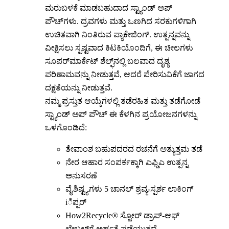
ಮರುಬಳಕೆ ಮಾಡಬಹುದಾದ ಸ್ಟ್ಯಾಂಡ್ ಅಪ್
ಪೌಚ್‌ಗಳು. ದ್ರವಗಳು ಮತ್ತು ಒಣಗಿದ ಸರಕುಗಳಿಗಾಗಿ
ಉಚಿತವಾಗಿ ನಿಂತಿರುವ ಪ್ಯಾಕೇಜಿಂಗ್. ಉತ್ಪನ್ನವನ್ನು
ವೀಕ್ಷಿಸಲು ಸ್ಪಷ್ಟವಾದ ಕಿಟಕಿಯೊಂದಿಗೆ, ಈ ಚೀಲಗಳು
ಸೂಪರ್‌ಮಾರ್ಕೆಟ್ ಶೆಲ್ಫ್‌ನಲ್ಲಿ ಬಲವಾದ ದೃಶ್ಯ
ಪರಿಣಾಮವನ್ನು ನೀಡುತ್ತವೆ, ಆದರೆ ಪೇರಿಸುವಿಕೆಗೆ ಜಾಗದ
ದಕ್ಷತೆಯನ್ನು ನೀಡುತ್ತವೆ.
ನಮ್ಮ ಪ್ರಸ್ತುತ ಆಯ್ಕೆಗಳಲ್ಲಿ ತಡೆರಹಿತ ಮತ್ತು ತಡೆಗೋಡೆ
ಸ್ಟ್ಯಾಂಡ್ ಅಪ್ ಪೌಚ್ ಈ ಕೆಳಗಿನ ಪ್ರಯೋಜನಗಳನ್ನು
ಒಳಗೊಂಡಿದೆ:
ತೇವಾಂಶ ಬಹುಪದರದ ರಚನೆಗೆ ಅತ್ಯುತ್ತಮ ತಡೆ
ನೇರ ಆಹಾರ ಸಂಪರ್ಕಕ್ಕಾಗಿ ಎಫ್ಡಿಎ ಉತ್ಪನ್ನ
ಅನುಸರಣೆ
ವೈಶಿಷ್ಟ್ಯಗಳು 5 ಚಾನಲ್ ಶ್ರವ್ಯ-ಸ್ಪರ್ಶ ಲಾಕಿಂಗ್
iಿಪ್ಪರ್
How2Recycle® ಸ್ಟೋರ್ ಡ್ರಾಪ್-ಆಫ್
ಲೇಬಲ್‌ಗೆ ಅರ್ಹತೆ ಪಡೆಯುತ್ತದೆ