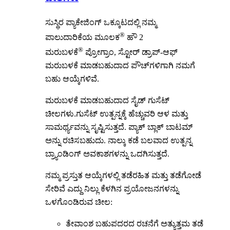
ಸುಸ್ಥಿರ ಪ್ಯಾಕೇಜಿಂಗ್ ಒಕ್ಕೂಟದಲ್ಲಿ ನಮ್ಮ
®
ಪಾಲುದಾರಿಕೆಯ ಮೂಲಕ
ಹೌ 2
®
ಮರುಬಳಕೆ
ಪ್ರೋಗ್ರಾಂ, ಸ್ಟೋರ್ ಡ್ರಾಪ್-ಆಫ್
ಮರುಬಳಕೆ ಮಾಡಬಹುದಾದ ಪೌಚ್‌ಗಳಿಗಾಗಿ ನಮಗೆ
ಬಹು ಆಯ್ಕೆಗಳಿವೆ.
ಮರುಬಳಕೆ ಮಾಡಬಹುದಾದ ಸೈಡ್ ಗುಸೆಟ್
ಚೀಲಗಳು
.
ಗುಸೆಟ್ ಉತ್ಪನ್ನಕ್ಕೆ ಹೆಚ್ಚುವರಿ ಆಳ ಮತ್ತು
ಸಾಮರ್ಥ್ಯವನ್ನು ಸೃಷ್ಟಿಸುತ್ತದೆ. ಪ್ಯಾಕ್ ಬ್ಲಾಕ್ ಬಾಟಮ್
ಅನ್ನು ರಚಿಸಬಹುದು. ನಾಲ್ಕು ಕಡೆ ಬಲವಾದ ಉತ್ಪನ್ನ
ಬ್ರ್ಯಾಂಡಿಂಗ್ ಅವಕಾಶಗಳನ್ನು ಒದಗಿಸುತ್ತದೆ.
ನಮ್ಮ ಪ್ರಸ್ತುತ ಆಯ್ಕೆಗಳಲ್ಲಿ ತಡೆರಹಿತ ಮತ್ತು ತಡೆಗೋಡೆ
ಸೇರಿವೆ
ಎದ್ದು ನಿಲ್ಲು
ಕೆಳಗಿನ ಪ್ರಯೋಜನಗಳನ್ನು
ಒಳಗೊಂಡಿರುವ ಚೀಲ:
ತೇವಾಂಶ ಬಹುಪದರದ ರಚನೆಗೆ ಅತ್ಯುತ್ತಮ ತಡೆ