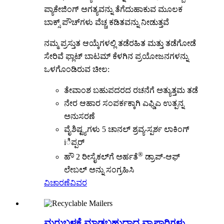
ಪ್ಯಾಕೇಜಿಂಗ್ ಅಗತ್ಯವನ್ನು ತೆಗೆದುಹಾಕುವ ಮೂಲಕ
ಬಾಕ್ಸ್ ಪೌಚ್‌ಗಳು ವೆಚ್ಚ ಕಡಿತವನ್ನು ನೀಡುತ್ತವೆ
ನಮ್ಮ ಪ್ರಸ್ತುತ ಆಯ್ಕೆಗಳಲ್ಲಿ ತಡೆರಹಿತ ಮತ್ತು ತಡೆಗೋಡೆ
ಸೇರಿವೆ
ಫ್ಲಾಟ್ ಬಾಟಮ್
ಕೆಳಗಿನ ಪ್ರಯೋಜನಗಳನ್ನು
ಒಳಗೊಂಡಿರುವ ಚೀಲ:
ತೇವಾಂಶ ಬಹುಪದರದ ರಚನೆಗೆ ಅತ್ಯುತ್ತಮ ತಡೆ
ನೇರ ಆಹಾರ ಸಂಪರ್ಕಕ್ಕಾಗಿ ಎಫ್ಡಿಎ ಉತ್ಪನ್ನ
ಅನುಸರಣೆ
ವೈಶಿಷ್ಟ್ಯಗಳು 5 ಚಾನಲ್ ಶ್ರವ್ಯ-ಸ್ಪರ್ಶ ಲಾಕಿಂಗ್
iಿಪ್ಪರ್
®
ಹೌ 2 ರೀಸೈಕಲ್‌ಗೆ ಅರ್ಹತೆ
ಡ್ರಾಪ್-ಆಫ್
ಲೇಬಲ್ ಅನ್ನು ಸಂಗ್ರಹಿಸಿ
ವಿಚಾರಣೆ
ವಿವರ
ಮರುಬಳಕೆ ಮಾಡಬಹುದಾದ ವ್ಯಾಪಾರಿಗಳು