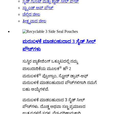
ಸೈಡ್ ಗುಸೆಟ್ ಮತ್ತು ಕ್ವಾಡ್ ಸೀಲ್ ಪೌಚ್
ಸ್ಟ್ಯಾಂಡ್ ಅಪ್ ಪೌಚ್
ಚೆಲ್ಲಿದ ಚೀಲ
ತೀಕ್ಷ್ಣವಾದ ಚೀಲ
ಮರುಬಳಕೆ ಮಾಡಬಹುದಾದ 3 ಸೈಡ್ ಸೀಲ್
ಪೌಚ್‌ಗಳು
ಸುಸ್ಥಿರ ಪ್ಯಾಕೇಜಿಂಗ್ ಒಕ್ಕೂಟದಲ್ಲಿ ನಮ್ಮ
®
ಪಾಲುದಾರಿಕೆಯ ಮೂಲಕ
ಹೌ 2
®
ಮರುಬಳಕೆ
ಪ್ರೋಗ್ರಾಂ, ಸ್ಟೋರ್ ಡ್ರಾಪ್-ಆಫ್
ಮರುಬಳಕೆ ಮಾಡಬಹುದಾದ ಪೌಚ್‌ಗಳಿಗಾಗಿ ನಮಗೆ
ಬಹು ಆಯ್ಕೆಗಳಿವೆ.
ಮರುಬಳಕೆ ಮಾಡಬಹುದಾದ 3 ಸೈಡ್ ಸೀಲ್
ಪೌಚ್‌ಗಳು
. ದೊಡ್ಡ ಅಥವಾ ಸಣ್ಣ ಪ್ರಮಾಣದ
ಉತ್ಪನ್ನಗಳಿಗೆ ಸರಳ, ವೆಚ್ಚ-ಪರಿಣಾಮಕಾರಿ