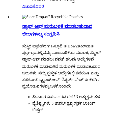
ವಿಚಾರಣೆ
ವಿವರ
ಡ್ರಾಪ್-ಆಫ್ ಮರುಬಳಕೆ ಮಾಡಬಹುದಾದ
ಚೀಲಗಳನ್ನು ಸಂಗ್ರಹಿಸಿ
ಸುಸ್ಥಿರ ಪ್ಯಾಕೇಜಿಂಗ್ ಒಕ್ಕೂಟ ® How2Recycle®
ಪ್ರೋಗ್ರಾಂನಲ್ಲಿ ನಮ್ಮ ಪಾಲುದಾರಿಕೆಯ ಮೂಲಕ, ಸ್ಟೋರ್
ಡ್ರಾಪ್-ಆಫ್ ಮಾಡಲು ನಮಗೆ ಹಲವು ಆಯ್ಕೆಗಳಿವೆ
ಮರುಬಳಕೆ ಮಾಡಲಾಗಿದೆ
ಮರುಬಳಕೆ ಮಾಡಬಹುದಾದ
ಚೀಲಗಳು. ನಮ್ಮ ಪ್ರಸ್ತುತ ಆಯ್ಕೆಗಳಲ್ಲಿ ತಡೆರಹಿತ ಮತ್ತು
ತಡೆಗೋಡೆ ಸ್ಟ್ಯಾಂಡ್-ಅಪ್ iಿಪ್ಪರ್ಡ್ ಪೌಚ್ ಈ ಕೆಳಗಿನ
ಪ್ರಯೋಜನಗಳನ್ನು ಒಳಗೊಂಡಿದೆ:
ತೇವಾಂಶ ಬಹುಪದರದ ರಚನೆಗೆ ಅತ್ಯುತ್ತಮ ತಡೆ
ವೈಶಿಷ್ಟ್ಯಗಳು 5 ಚಾನಲ್ ಶ್ರವ್ಯ-ಸ್ಪರ್ಶ ಲಾಕಿಂಗ್
iಿಪ್ಪರ್