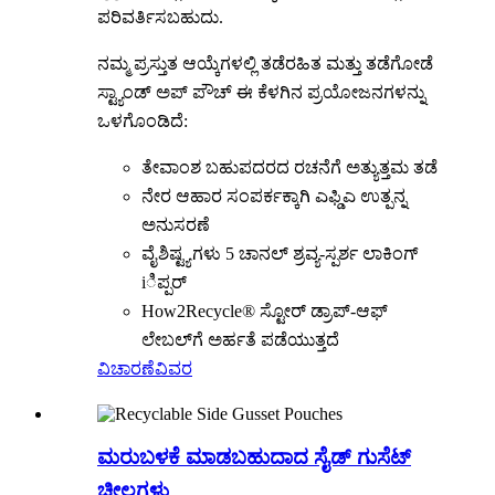
ಪರಿವರ್ತಿಸಬಹುದು.
ನಮ್ಮ ಪ್ರಸ್ತುತ ಆಯ್ಕೆಗಳಲ್ಲಿ ತಡೆರಹಿತ ಮತ್ತು ತಡೆಗೋಡೆ
ಸ್ಟ್ಯಾಂಡ್ ಅಪ್ ಪೌಚ್ ಈ ಕೆಳಗಿನ ಪ್ರಯೋಜನಗಳನ್ನು
ಒಳಗೊಂಡಿದೆ:
ತೇವಾಂಶ ಬಹುಪದರದ ರಚನೆಗೆ ಅತ್ಯುತ್ತಮ ತಡೆ
ನೇರ ಆಹಾರ ಸಂಪರ್ಕಕ್ಕಾಗಿ ಎಫ್ಡಿಎ ಉತ್ಪನ್ನ
ಅನುಸರಣೆ
ವೈಶಿಷ್ಟ್ಯಗಳು 5 ಚಾನಲ್ ಶ್ರವ್ಯ-ಸ್ಪರ್ಶ ಲಾಕಿಂಗ್
iಿಪ್ಪರ್
How2Recycle® ಸ್ಟೋರ್ ಡ್ರಾಪ್-ಆಫ್
ಲೇಬಲ್‌ಗೆ ಅರ್ಹತೆ ಪಡೆಯುತ್ತದೆ
ವಿಚಾರಣೆ
ವಿವರ
ಮರುಬಳಕೆ ಮಾಡಬಹುದಾದ ಸೈಡ್ ಗುಸೆಟ್
ಚೀಲಗಳು