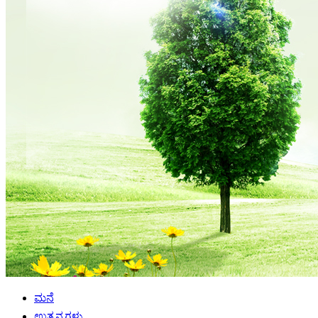
ಮನೆ
ಉತ್ಪನ್ನಗಳು