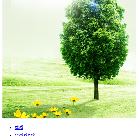
ಮನೆ
ಉತ್ಪನ್ನಗಳು