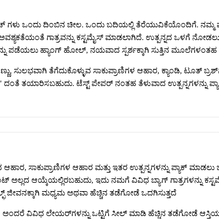
್ ಗಳು ಒಂದು ದಿಂಬಿನ ಚೀಲ. ಒಂದು ಬದಿಯಲ್ಲಿ ತೆರೆಯುವಿಕೆಯೊಂದಿಗೆ. ನಮ್
ಮ್ಮ ಅವಶ್ಯಕತೆಯಂತೆ ಗಾತ್ರವನ್ನು ಕಸ್ಟಮೈಸ್ ಮಾಡಲಾಗಿದೆ. ಉತ್ಪನ್ನದ ಒಳಗೆ ನ
ವನ್ನು ಪಡೆಯಲು ಹ್ಯಾಂಗ್ ಹೋಲ್, ನಯವಾದ ಸ್ಪರ್ಶಕ್ಕಾಗಿ ಸುತ್ತಿನ ಮೂಲೆಗಳಂತಹ ವಿ
 ಸುಲಭವಾಗಿ ತೆಗೆದುಕೊಳ್ಳುವ ಸಾಕುಪ್ರಾಣಿಗಳ ಆಹಾರ, ಕ್ಯಾಂಡಿ, ಟೂತ್ ಬ್ರಶ್‌ಗ
 ದಂತೆ ತಯಾರಿಸಬಹುದು. ಟೆಸ್ಟ್ ಪೇಪರ್ ನಂತಹ ತೆಳುವಾದ ಉತ್ಪನ್ನಗಳನ್ನು ಪ್ಯ
ದ ಆಹಾರ, ಸಾಕುಪ್ರಾಣಿಗಳ ಆಹಾರ ಮತ್ತು ಇತರ ಉತ್ಪನ್ನಗಳನ್ನು ಪ್ಯಾಕ್ ಮಾಡಲು 
್ ಅಲ್ಲದ ಆಯ್ಕೆಯಲ್ಲಿರಬಹುದು, ಇದು ನಮಗೆ ವಿವಿಧ ಬ್ಯಾಗ್ ಗಾತ್ರಗಳನ್ನು ಕಸ
ಜೀವನಕ್ಕಾಗಿ ಮಧ್ಯಮ ಅಥವಾ ಹೆಚ್ಚಿನ ತಡೆಗೋಡೆ ಒದಗಿಸುತ್ತದೆ
ತದೆ, ಅಂದರೆ ವಿವಿಧ ಲೇಯರ್‌ಗಳನ್ನು ಒಟ್ಟಿಗೆ ಸೀಲ್ ಮಾಡಿ ಹೆಚ್ಚಿನ ತಡೆಗೋಡೆ ಆಸ್ತ