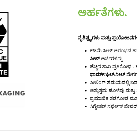
ಅರ್ಹತೆಗಳು.
ವೈಶಿಷ್ಟ್ಯಗಳು ಮತ್ತು ಪ್ರಯೋಜನಗ
ಕಡಿಮೆ ಸೀಲ್ ಆರಂಭದ ತಾಪ
ಸೀಲ್
ಅರ್ಜಿಗಳನ್ನು
ಹೆಚ್ಚಿನ ಶಾಖ ಪ್ರತಿರೋಧ -
ಫಾರ್ಮ್/ಫಿಲ್/ಸೀಲ್
ವೇಗಗ
ಸೀಲಿಂಗ್ ಸಮಯದಲ್ಲಿ ಬರ್
ಅತ್ಯುತ್ತಮ ಹೊಳಪು ಮತ್ತು ಸ್
ಪ್ರಮಾಣಿತ ತಡೆಗೋಡೆ ಮತ್
ಸಿಗ್ನೇಚರ್ ಸರ್ಫೇಸ್ ಪೇಪರ್ 