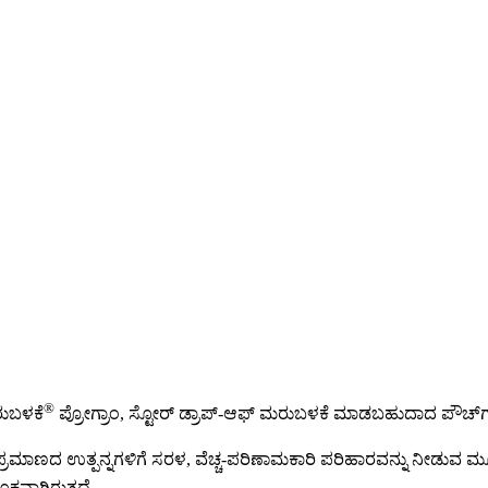
®
ುಬಳಕೆ
ಪ್ರೋಗ್ರಾಂ, ಸ್ಟೋರ್ ಡ್ರಾಪ್-ಆಫ್ ಮರುಬಳಕೆ ಮಾಡಬಹುದಾದ ಪೌಚ್‌ಗಳ
ಪ್ರಮಾಣದ ಉತ್ಪನ್ನಗಳಿಗೆ ಸರಳ, ವೆಚ್ಚ-ಪರಿಣಾಮಕಾರಿ ಪರಿಹಾರವನ್ನು ನೀಡುವ ಮ
್ತವಾಗಿರುತ್ತದೆ.