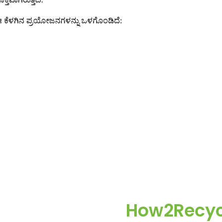
ಚ್ ಈ ಕೆಳಗಿನ ಪ್ರಯೋಜನಗಳನ್ನು ಒಳಗೊಂಡಿದೆ:
How2Recycl