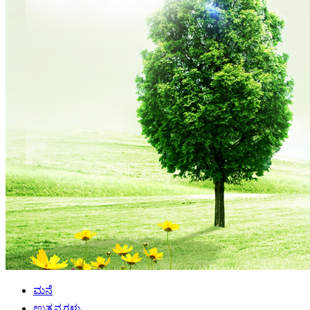
ಮನೆ
ಉತ್ಪನ್ನಗಳು