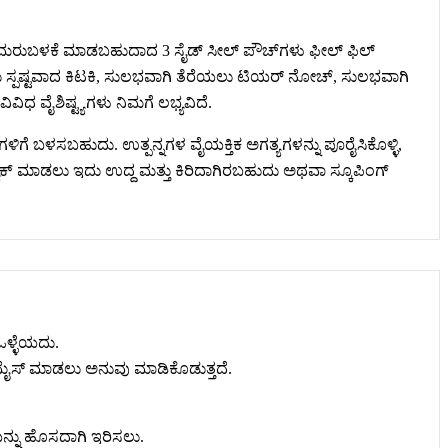
ಮ ಮರುಬಳಕೆ ಮಾಡಬಹುದಾದ 3 ಸೈಡ್ ಸೀಲ್ ಪೌಚ್‌ಗಳು ಫೀಲ್ ಫಿಲ್
ೋಡಲು ಸ್ಪಷ್ಟವಾದ ಕಿಟಕಿ, ಸುಲಭವಾಗಿ ತೆರೆಯಲು ಟಿಯರ್ ನೋಚ್, ಸುಲಭವಾಗಿ
ವಿಧ ವೈಶಿಷ್ಟ್ಯಗಳು ನಿಮಗೆ ಲಭ್ಯವಿದೆ.
ಳಿಗೆ ಬಳಸಬಹುದು. ಉತ್ಪನ್ನಗಳ ವೈಯಕ್ತಿಕ ಅಗತ್ಯಗಳನ್ನು ಪೂರೈಸಿಕೊಳ್ಳಿ,
ಾಕ್ ಮಾಡಲು ಇದು ಉದ್ದ ಮತ್ತು ಕಿರಿದಾಗಿರಬಹುದು ಅಥವಾ ಸ್ಕೂಪಿಂಗ್
ಒಳ್ಳೆಯದು.
್ಟಮೈಸ್ ಮಾಡಲು ಅನುವು ಮಾಡಿಕೊಡುತ್ತದೆ.
ಿಯನ್ನು ಹೊಸದಾಗಿ ಇರಿಸಲು.