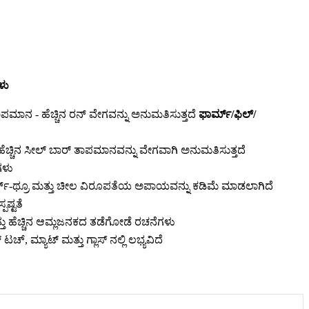
ಳು
ಮಾನ - ಹೆಚ್ಚಿನ ರನ್ ವೇಗವನ್ನು ಅನುಮತಿಸುತ್ತದೆ
ಫಾರ್ಮ್/ಫಿಲ್/
 ಹೆಚ್ಚಿನ ಸೀಲ್ ಬಾರ್ ತಾಪಮಾನವನ್ನು ವೇಗವಾಗಿ ಅನುಮತಿಸುತ್ತದೆ
ಳು
ನ್-ಥ್ರೂ ಮತ್ತು ಚೀಲ ವಿರೂಪತೆಯ ಅಪಾಯವನ್ನು ಕಡಿಮೆ ಮಾಡಲಾಗಿದೆ
ಪಷ್ಟತೆ
ತು ಹೆಚ್ಚಿನ ಆಮ್ಲಜನಕದ ತಡೆಗೋಡೆ ರಚನೆಗಳು
ಟಚ್, ಮ್ಯಾಟ್ ಮತ್ತು ಗ್ಲಾಸ್ ನಲ್ಲಿ ಲಭ್ಯವಿದೆ